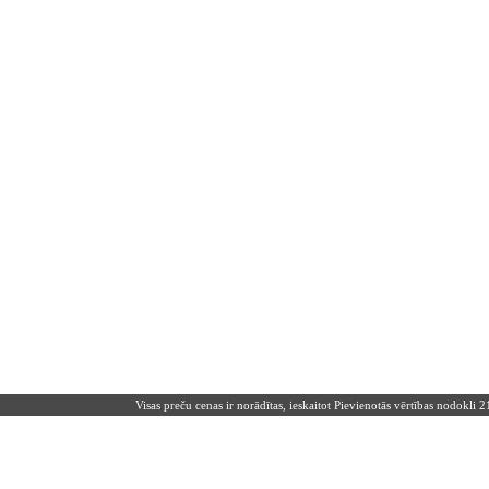
Visas preču cenas ir norādītas, ieskaitot Pievienotās vērtības nodokli 