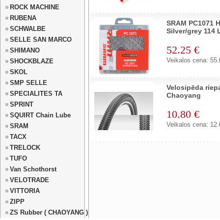
ROCK MACHINE
RUBENA
SRAM PC1071 Ho
SCHWALBE
Silver/grey 114
SELLE SAN MARCO
52.25 €
SHIMANO
Veikalos cena: 55.
SHOCKBLAZE
SKOL
SMP SELLE
Velosipēda riep
SPECIALITES TA
Chaoyang
SPRINT
10.80 €
SQUIRT Chain Lube
Veikalos cena: 12.
SRAM
TACX
TRELOCK
TUFO
Van Schothorst
VELOTRADE
VITTORIA
ZIPP
ZS Rubber ( CHAOYANG )