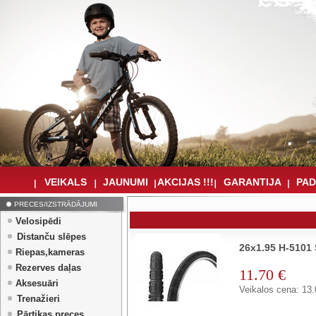
VEIKALS
JAUNUMI
AKCIJAS !!!
GARANTIJA
PAD
PRECES/IZSTRĀDĀJUMI
Velosipēdi
Distanču slēpes
26x1.95 H-510
Riepas,kameras
Rezerves daļas
11.70 €
Aksesuāri
Veikalos cena: 13.
Trenažieri
Pārtikas preces