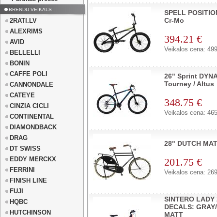
BRENDU VEIKALS
SPELL POSITION
Cr-Mo
2RATI.LV
ALEXRIMS
394.21 €
AVID
Veikalos cena: 499
BELLELLI
BONIN
CAFFE POLI
26" Sprint DYN
Tourney / Altus
CANNONDALE
CATEYE
348.75 €
CINZIA CICLI
Veikalos cena: 465
CONTINENTAL
DIAMONDBACK
DRAG
28" DUTCH MAT
DT SWISS
EDDY MERCKX
201.75 €
FERRINI
Veikalos cena: 269
FINISH LINE
FUJI
SINTERO LADY 
HQBC
DECALS: GRAY
HUTCHINSON
MATT