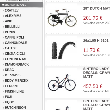
BRENDU VEIKALS
28" DUTCH MAT
2RATI.LV
ALEXRIMS
201.75 €
AVID
Veikalos cena: 269
BELLELLI
BONIN
CAFFE POLI
26x1.95 H-510
CANNONDALE
CATEYE
11.70 €
CINZIA CICLI
Veikalos cena: 13.
CONTINENTAL
DIAMONDBACK
SINTERO LADY 
DRAG
DECALS: GRAY
DT SWISS
MATT
EDDY MERCKX
457.50 €
FERRINI
Veikalos cena: 610
FINISH LINE
FUJI
SINTERO LADY 
HQBC
DECALS: GRAY
HUTCHINSON
MATT