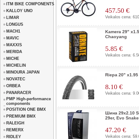
ITM BIKE COMPONENTS
457.50 €
KALLOY UNO
Veikalos cena: 610
LIMAR
LONGUS
MACH1
Kamera 29" x1.
Chaoyang
MAVIC
MAXXIS
5.85 €
MERIDA
Veikalos cena: 6.5
MICHE
MICHELIN
MINOURA JAPAN
Riepa 20" x1.9
NOVATEC
8.10 €
ORBEA
PANARACER
Veikalos cena: 9.0
PMP High-performance
components
POSITION ONE BMX
Шина 29x2.10
PREMIUM BMX
29er, Evo Snake
RALEIGH
47.20 €
REMERX
Veikalos cena: 59.
RIDLEY