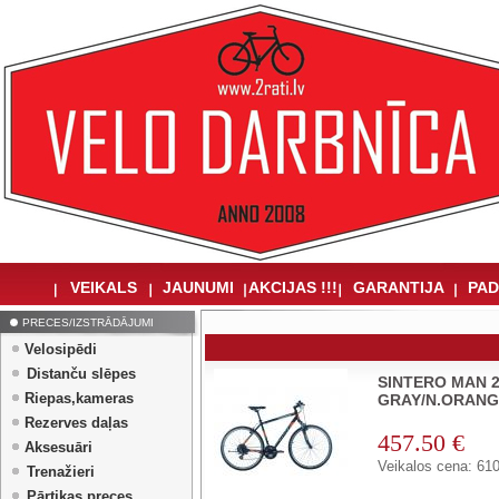
VEIKALS
JAUNUMI
AKCIJAS !!!
GARANTIJA
PAD
PRECES/IZSTRĀDĀJUMI
Velosipēdi
Distanču slēpes
SINTERO MAN 2
Riepas,kameras
GRAY/N.ORANG
Rezerves daļas
457.50 €
Aksesuāri
Veikalos cena: 610
Trenažieri
Pārtikas preces