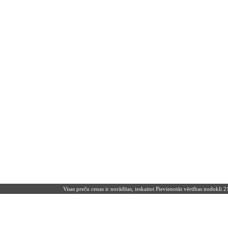
Visas preču cenas ir norādītas, ieskaitot Pievienotās vērtības nodokli 