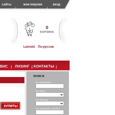
сайты
мои покупки
вход
0
КОРЗИНА
Latviski
По-русски
РВИС
ЛИЗИНГ
КОНТАКТЫ
ПОИСК
по названию
по типу
по бренду
по диаметру колеса